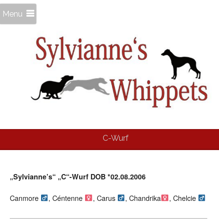
Menu
C-Wurf
„Sylvianne’s“ „C“-Wurf DOB *02.08.2006
Canmore
, Céntenne
, Carus
, Chandrika
, Chelcie