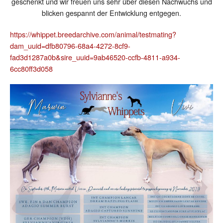
geschenkt und wir freuen uns sehr über diesen Nachwuchs und
blicken gespannt der Entwicklung entgegen.
https://whippet.breedarchive.com/animal/testmating?
dam_uuid=dfb80796-68a4-4272-8cf9-
fad3d1287a0b&sire_uuid=9ab46520-ccfb-4811-a934-
6cc80ff3d058