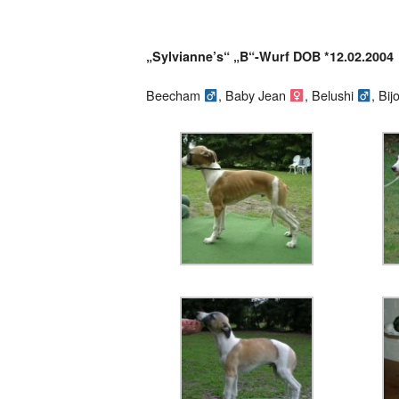
„Sylvianne’s“ „B“-Wurf DOB *12.02.2004
Beecham
, Baby Jean
, Belushi
, Bi