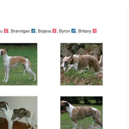
jou
, Brannigan
, Bojana
, Byron
, Britany