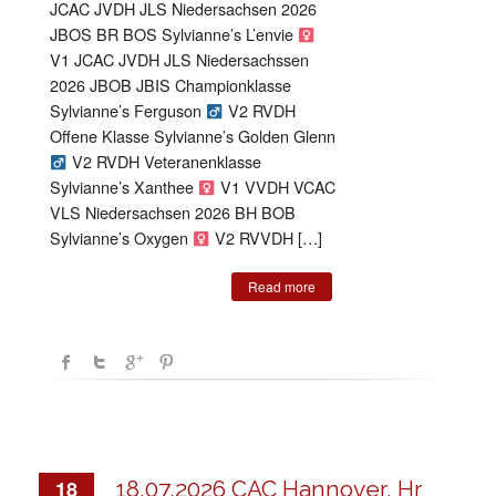
Hr
JCAC JVDH JLS Niedersachsen 2026
H.
Henne
JBOS BR BOS Sylvianne’s L’envie
/
V1 JCAC JVDH JLS Niedersachssen
De
2026 JBOB JBIS Championklasse
Sylvianne’s Ferguson
V2 RVDH
Offene Klasse Sylvianne’s Golden Glenn
V2 RVDH Veteranenklasse
Sylvianne’s Xanthee
V1 VVDH VCAC
VLS Niedersachsen 2026 BH BOB
Sylvianne’s Oxygen
V2 RVVDH […]
Read more
18
18.07.2026 CAC Hannover, Hr