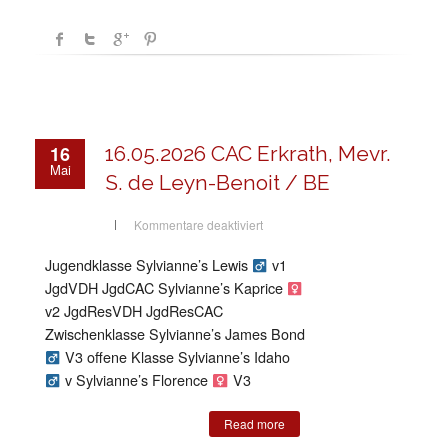
16
16.05.2026 CAC Erkrath, Mevr.
Mai
S. de Leyn-Benoit / BE
für
Kommentare deaktiviert
16.05.2026
CAC
Erkrath,
Jugendklasse Sylvianne’s Lewis
v1
Mevr.
S.
JgdVDH JgdCAC Sylvianne’s Kaprice
de
Leyn-
v2 JgdResVDH JgdResCAC
Benoit
Zwischenklasse Sylvianne’s James Bond
/
BE
V3 offene Klasse Sylvianne’s Idaho
v Sylvianne’s Florence
V3
Read more