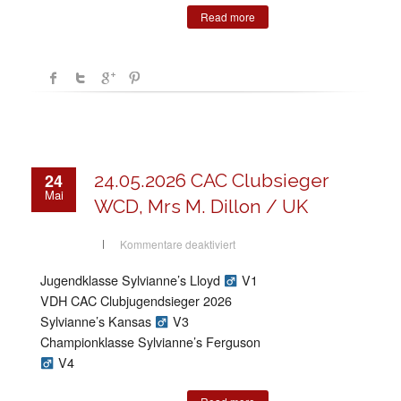
Read more
24
24.05.2026 CAC Clubsieger
Mai
WCD, Mrs M. Dillon / UK
für
Kommentare deaktiviert
24.05.2026
CAC
Clubsieger
Jugendklasse Sylvianne’s Lloyd
V1
WCD,
Mrs
VDH CAC Clubjugendsieger 2026
M.
Dillon
Sylvianne’s Kansas
V3
/
Championklasse Sylvianne’s Ferguson
UK
V4