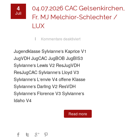
4
04.07.2026 CAC Gelsenkirchen,
Juli
Fr. MJ Melchior-Schlechter /
LUX
für
Kommentare deaktiviert
04.07.2026
CAC
Gelsenkirchen,
Jugendklasse Sylvianne‘s Kaprice V1
Fr.
MJ
JugVDH JugCAC JugBOB JugBIS3
Melchior-
Schlechter
Sylvianne‘s Lewis V2 ResJugVDH
/
ResJugCAC Sylvianne‘s Lloyd V3
LUX
Sylvianne‘s L‘envie V4 offene Klasse
Sylvianne‘s Darling V2 ResVDH
Sylvianne‘s Florence V3 Sylvianne‘s
Idaho V4
Read more