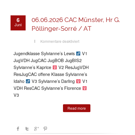
6
06.06.2026 CAC Münster, Hr G.
Juni
Pöllinger-Sorré / AT
für
Kommentare deaktiviert
06.06.2026
CAC
Münster,
Jugendklasse Sylvianne’s Lewis
V1
Hr
G.
JugVDH JugCAC JugBOB JugBIS2
Pöllinger-
Sorré
Sylvianne’s Kaprice
V2 ResJugVDH
/
ResJugCAC offene Klasse Sylvianne’s
AT
Idaho
V3 Sylvianne’s Darling
V1
VDH ResCAC Sylvianne’s Florence
V3
Read more