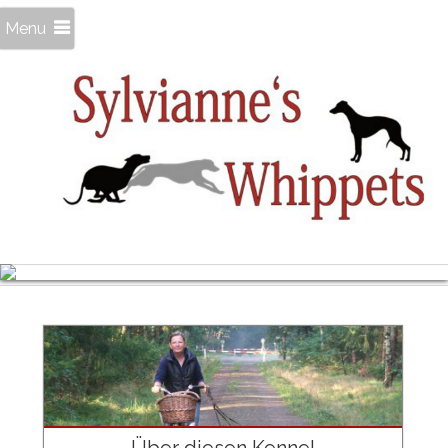
Menu
Welpenportraits
vom G2-Wurf