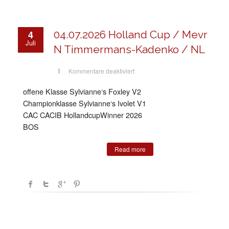
4
04.07.2026 Holland Cup / Mevr
Juli
N Timmermans-Kadenko / NL
für
Kommentare deaktiviert
04.07.2026
Holland
Cup
offene Klasse Sylvianne‘s Foxley V2
/
Mevr
Championklasse Sylvianne‘s Ivolet V1
N
Timmermans-
CAC CACIB HollandcupWinner 2026
Kadenko
BOS
/
NL
Read more