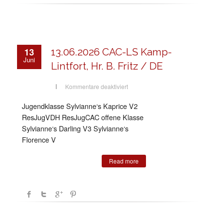
13
13.06.2026 CAC-LS Kamp-
Juni
Lintfort, Hr. B. Fritz / DE
für
Kommentare deaktiviert
13.06.2026
CAC-
LS
Jugendklasse Sylvianne‘s Kaprice V2
Kamp-
Lintfort,
ResJugVDH ResJugCAC offene Klasse
Hr.
B.
Sylvianne‘s Darling V3 Sylvianne‘s
Fritz
Florence V
/
DE
Read more