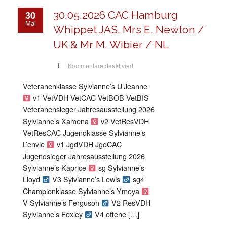
30
30.05.2026 CAC Hamburg
Mai
Whippet JAS, Mrs E. Newton /
UK & Mr M. Wibier / NL
für
Kommentare deaktiviert
30.05.2026
CAC
Hamburg
Veteranenklasse Sylvianne’s U’Jeanne
Whippet
JAS,
v1 VetVDH VetCAC VetBOB VetBIS
Mrs
E.
Veteranensieger Jahresausstellung 2026
Newton
Sylvianne’s Xamena
v2 VetResVDH
/
UK
VetResCAC Jugendklasse Sylvianne’s
&
Mr
L’envie
v1 JgdVDH JgdCAC
M.
Wibier
Jugendsieger Jahresausstellung 2026
/
NL
Sylvianne’s Kaprice
sg Sylvianne’s
Lloyd
V3 Sylvianne’s Lewis
sg4
Championklasse Sylvianne’s Ymoya
V Sylvianne’s Ferguson
V2 ResVDH
Sylvianne’s Foxley
V4 offene […]