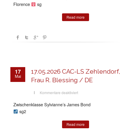
Florence
sg
Read more
17
17.05.2026 CAC-LS Zehlendorf,
Mai
Frau R. Blessing / DE
für
Kommentare deaktiviert
17.05.2026
CAC-
LS
Zwischenklasse Sylvianne’s James Bond
Zehlendorf,
Frau
sg2
R.
Blessing
/
Read more
DE