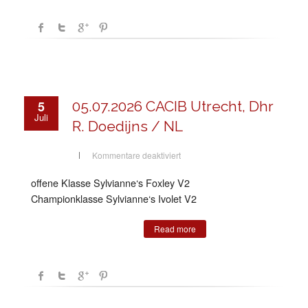
5
05.07.2026 CACIB Utrecht, Dhr
Juli
R. Doedijns / NL
für
Kommentare deaktiviert
05.07.2026
CACIB
Utrecht,
offene Klasse Sylvianne‘s Foxley V2
Dhr
R.
Championklasse Sylvianne‘s Ivolet V2
Doedijns
/
NL
Read more