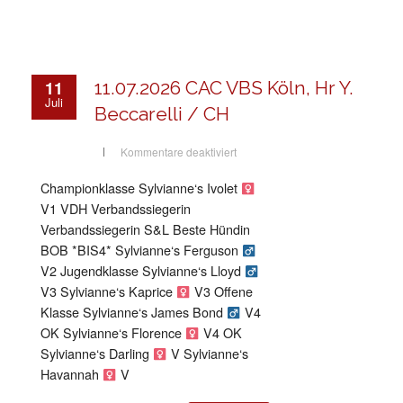
11
11.07.2026 CAC VBS Köln, Hr Y.
Juli
Beccarelli / CH
für
Kommentare deaktiviert
11.07.2026
CAC
VBS
Championklasse Sylvianne‘s Ivolet
Köln,
Hr
V1 VDH Verbandssiegerin
Y.
Beccarelli
Verbandssiegerin S&L Beste Hündin
/
BOB *BIS4* Sylvianne‘s Ferguson
CH
V2 Jugendklasse Sylvianne‘s Lloyd
V3 Sylvianne‘s Kaprice
V3 Offene
Klasse Sylvianne‘s James Bond
V4
OK Sylvianne‘s Florence
V4 OK
Sylvianne‘s Darling
V Sylvianne‘s
Havannah
V