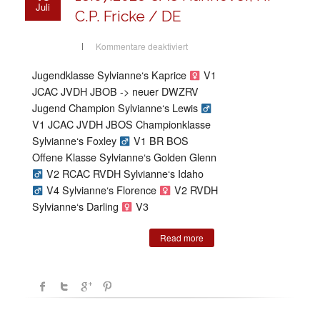
Juli
C.P. Fricke / DE
für
Kommentare deaktiviert
18.07.2026
CAC
Hannover,
Jugendklasse Sylvianne‘s Kaprice
V1
Hr
C.P.
JCAC JVDH JBOB -> neuer DWZRV
Fricke
/
Jugend Champion Sylvianne‘s Lewis
DE
V1 JCAC JVDH JBOS Championklasse
Sylvianne‘s Foxley
V1 BR BOS
Offene Klasse Sylvianne‘s Golden Glenn
V2 RCAC RVDH Sylvianne‘s Idaho
V4 Sylvianne‘s Florence
V2 RVDH
Sylvianne‘s Darling
V3
Read more