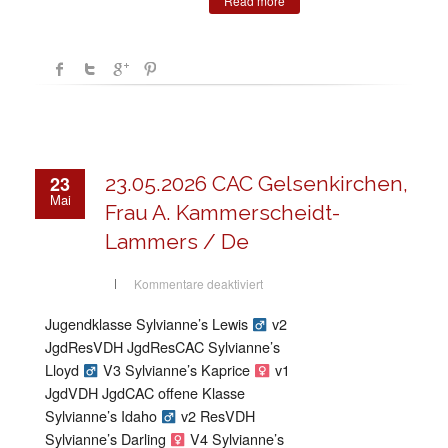
Read more
23
23.05.2026 CAC Gelsenkirchen,
Mai
Frau A. Kammerscheidt-
Lammers / De
für
Kommentare deaktiviert
23.05.2026
CAC
Gelsenkirchen,
Jugendklasse Sylvianne’s Lewis
v2
Frau
A.
JgdResVDH JgdResCAC Sylvianne’s
Kammerscheidt-
Lammers
Lloyd
V3 Sylvianne’s Kaprice
v1
/
JgdVDH JgdCAC offene Klasse
De
Sylvianne’s Idaho
v2 ResVDH
Sylvianne’s Darling
V4 Sylvianne’s