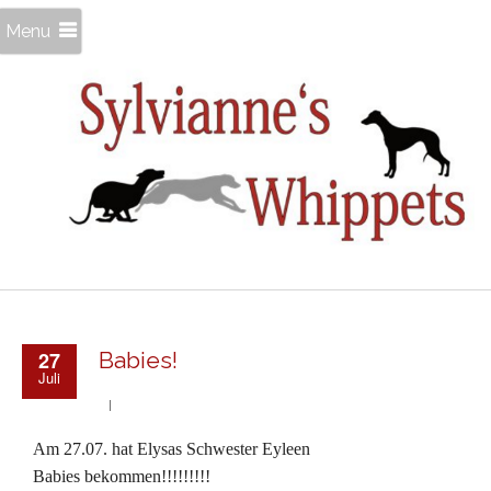
Menu
27
Babies!
Juli
Am 27.07. hat Elysas Schwester Eyleen
Babies bekommen!!!!!!!!!