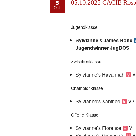
5
05.10.2025 CACIB Rosto
Okt.
Jugendklasse
Sylvianne’s James Bond
Jugendwinner JugBOS
Zwischenklasse
Sylvianne’s Havannah
V
Championklasse
Sylvianne’s Xanthee
V2
Offene Klasse
Sylvianne’s Florence
V
Sylvianne’s Guinevere
V