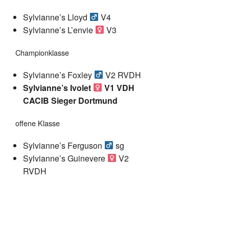
Sylvianne’s Lloyd
V4
Sylvianne’s L’envie
V3
Championklasse
Sylvianne’s Foxley
V2 RVDH
Sylvianne’s Ivolet
V1 VDH
CACIB Sieger Dortmund
offene Klasse
Sylvianne’s Ferguson
sg
Sylvianne’s Guinevere
V2
RVDH