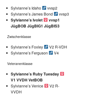
Sylvianne’s Idaho
vvsp2
Sylvianne’s James Bond
vvsp3
Sylvianne’s Ivolet
vvsp1
JügBOB JügBIG1 JügBIS3
Zwischenklasse
Sylvianne’s Foxley
V2 R-VDH
Sylvianne’s Ferguson
V4
Veteranenklasse
Sylvianne’s Ruby Tuesday
V1 VVDH VetBOB
Sylvianne’s Venice
V2 R-
VVDH