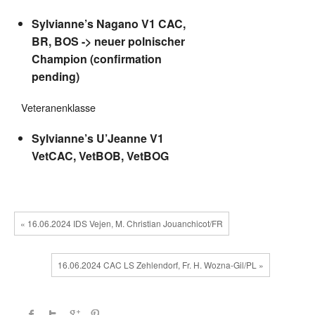
Sylvianne’s Nagano V1 CAC,
BR, BOS -> neuer polnischer
Champion (confirmation
pending)
Veteranenklasse
Sylvianne’s U’Jeanne V1
VetCAC, VetBOB, VetBOG
« 16.06.2024 IDS Vejen, M. Christian Jouanchicot/FR
16.06.2024 CAC LS Zehlendorf, Fr. H. Wozna-Gil/PL »