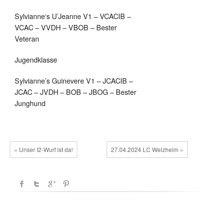
Sylvianne‘s U’Jeanne V1 – VCACIB –
VCAC – VVDH – VBOB – Bester
Veteran
Jugendklasse
Sylvianne’s Guinevere V1 – JCACIB –
JCAC – JVDH – BOB – JBOG – Bester
Junghund
« Unser I2-Wurf ist da!
27.04.2024 LC Welzheim »