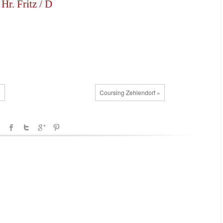
r. Fritz / D
H
Coursing Zehlendorf »