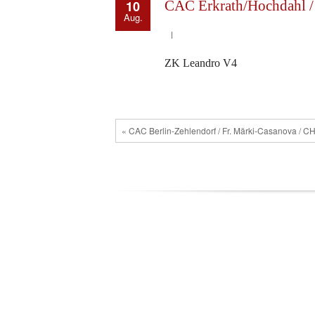
10
CAC Erkrath/Hochdahl / H
Aug.
ZK Leandro V4
« CAC Berlin-Zehlendorf / Fr. Märki-Casanova / C