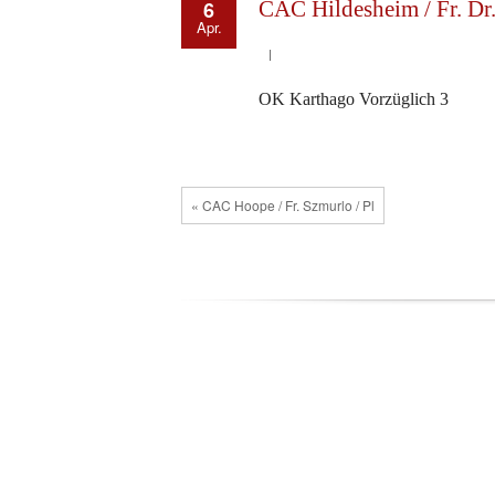
6
CAC Hildesheim / Fr. Dr
Apr.
OK Karthago Vorzüglich 3
« CAC Hoope / Fr. Szmurlo / Pl