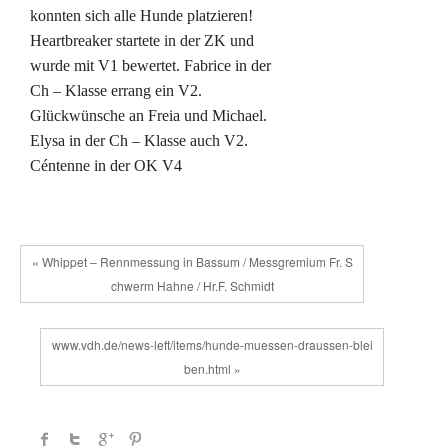
konnten sich alle Hunde platzieren!
Heartbreaker startete in der ZK und
wurde mit V1 bewertet. Fabrice in der
Ch – Klasse errang ein V2.
Glückwünsche an Freia und Michael.
Elysa in der Ch – Klasse auch V2.
Céntenne in der OK V4
« Whippet – Rennmessung in Bassum / Messgremium Fr. S
chwerm Hahne / Hr.F. Schmidt
www.vdh.de/news-left/items/hunde-muessen-draussen-blei
ben.html »