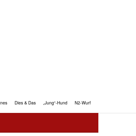
ines
Dies & Das
„Jung“-Hund
N2-Wurf