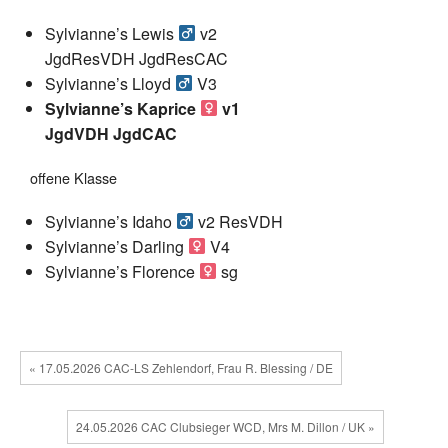
Sylvianne’s Lewis
v2
JgdResVDH JgdResCAC
Sylvianne’s Lloyd
V3
Sylvianne’s Kaprice
v1
JgdVDH JgdCAC
offene Klasse
Sylvianne’s Idaho
v2 ResVDH
Sylvianne’s Darling
V4
Sylvianne’s Florence
sg
« 17.05.2026 CAC-LS Zehlendorf, Frau R. Blessing / DE
24.05.2026 CAC Clubsieger WCD, Mrs M. Dillon / UK »