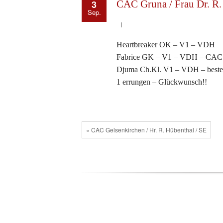
3
CAC Gruna / Frau Dr. R
Sep.
Heartbreaker OK – V1 – VDH
Fabrice GK – V1 – VDH – CAC
Djuma Ch.Kl. V1 – VDH – bester 
1 errungen – Glückwunsch!!
« CAC Gelsenkirchen / Hr. R. Hübenthal / SE